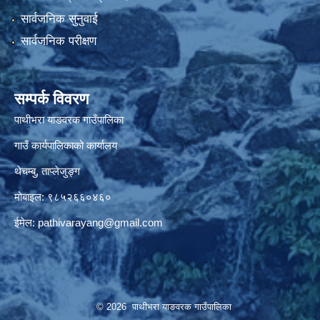
सार्वजनिक सुनुवाई
सार्वजनिक परीक्षण
सम्पर्क विवरण
पाथीभरा याङवरक गाउँपालिका
गाउँ कार्यपालिकाको कार्यालय
थेचम्बु, ताप्लेजुङ्ग
मोबाइल: ९८५२६६०४६०
ईमेल:
pathivarayang@gmail.com
© 2026 पाथीभरा याङवरक गाउँपालिका