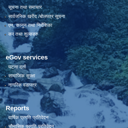
सूचना तथा समाचार
सार्वजनिक खरीद /बोलपत्र सूचना
एन, कानुन तथा निर्देशिका
कर तथा शुल्कहरु
eGov services
घटना दर्ता
सामाजिक सुरक्षा
नागरिक वडापत्र
Reports
वार्षिक प्रगति प्रतिवेदन
चौमासिक प्रगति प्रतिवेदन