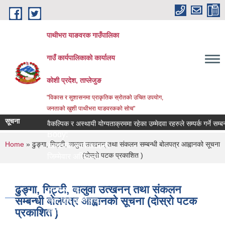
Skip to main content
पाथीभरा याङवरक गाउँपालिका
गाउँ कार्यपालिकाको कार्यालय
कोशी प्रदेश, ताप्लेजुङ
"विकास र सुशासनमा प्राकृतिक स्रोतको उचित उपयोग,
जनताको खुशी पाथीभरा याङवरकको सोच"
सूचना
वैकल्पिक र अस्थायी योग्यताक्रममा रहेका उम्मेदवा रहरुले सम्पर्क गर्ने सम्बन्धी
Body:
You are here
Home
» ढुङ्गा, गिट्टी, बालुवा उत्खनन् तथा संकलन सम्बन्धी बोलपत्र आह्वानको सूचना
आवश्यक कागजातहरु:
(दोस्रो पटक प्रकाशित )
जिम्मेवार अधिकारी:
नमुना फाराम तथा अन्य:
प्रक्रिया:
ढुङ्गा, गिट्टी, बालुवा उत्खनन् तथा संकलन
लाग्ने समय:
सम्बन्धी बोलपत्र आह्वानको सूचना (दोस्रो पटक
सेवा दिने कार्यालय:
प्रकाशित )
सेवा प्रकार:
सेवा शुल्क: