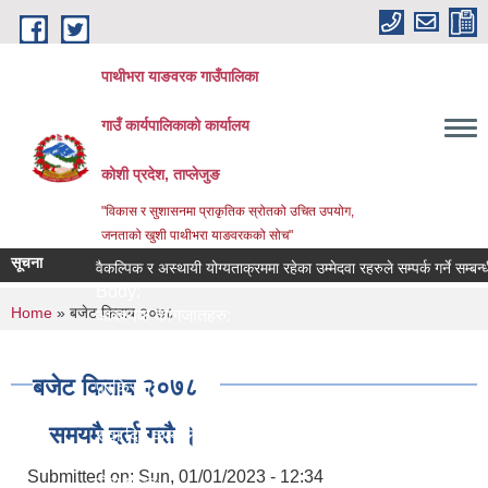
Skip to main content
पाथीभरा याङवरक गाउँपालिका
गाउँ कार्यपालिकाको कार्यालय
कोशी प्रदेश, ताप्लेजुङ
"विकास र सुशासनमा प्राकृतिक स्रोतको उचित उपयोग,
जनताको खुशी पाथीभरा याङवरकको सोच"
सूचना
वैकल्पिक र अस्थायी योग्यताक्रममा रहेका उम्मेदवा रहरुले सम्पर्क गर्ने सम्बन्धी स
Body:
You are here
Home
» बजेट किताब २०७८
आवश्यक कागजातहरु:
जिम्मेवार अधिकारी:
नमुना फाराम तथा अन्य:
बजेट किताब २०७८
प्रक्रिया:
लाग्ने समय:
समयमै दर्ता गरौ ।
सेवा दिने कार्यालय:
सेवा प्रकार:
Submitted on:
Sun, 01/01/2023 - 12:34
सेवा शुल्क: