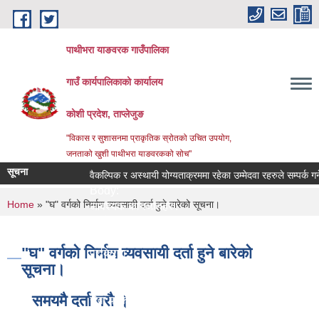
Skip to main content
पाथीभरा याङवरक गाउँपालिका
गाउँ कार्यपालिकाको कार्यालय
कोशी प्रदेश, ताप्लेजुङ
"विकास र सुशासनमा प्राकृतिक स्रोतको उचित उपयोग,
जनताको खुशी पाथीभरा याङवरकको सोच"
सूचना
वैकल्पिक र अस्थायी योग्यताक्रममा रहेका उम्मेदवा रहरुले सम्पर्क गर्ने सम
Body:
You are here
Home
» "घ" वर्गको निर्माण व्यवसायी दर्ता हुने बारेको सूचना।
आवश्यक कागजातहरु:
जिम्मेवार अधिकारी:
नमुना फाराम तथा अन्य:
"घ" वर्गको निर्माण व्यवसायी दर्ता हुने बारेको
प्रक्रिया:
सूचना।
लाग्ने समय:
सेवा दिने कार्यालय:
समयमै दर्ता गरौ ।
सेवा प्रकार:
सेवा शुल्क: