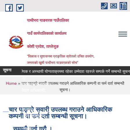
Skip to main content
पाथीभरा याङवरक गाउँपालिका
गाउँ कार्यपालिकाको कार्यालय
कोशी प्रदेश, ताप्लेजुङ
"विकास र सुशासनमा प्राकृतिक स्रोतको उचित उपयोग,
जनताको खुशी पाथीभरा याङवरकको सोच"
सूचना
वैकल्पिक र अस्थायी योग्यताक्रममा रहेका उम्मेदवा रहरुले सम्पर्क गर्ने सम्बन्धी सुचना।
Body:
You are here
Home
» चार पाङ्ग्रे सवारी उपलब्ध गराउने आधिकारिक कम्पनी वा फर्म दर्ता सम्बन्धी
आवश्यक कागजातहरु:
सूचना।
जिम्मेवार अधिकारी:
नमुना फाराम तथा अन्य:
प्रक्रिया:
चार पाङ्ग्रे सवारी उपलब्ध गराउने आधिकारिक
लाग्ने समय:
कम्पनी वा फर्म दर्ता सम्बन्धी सूचना।
सेवा दिने कार्यालय:
सेवा प्रकार:
समयमै दर्ता गरौ ।
सेवा शुल्क: