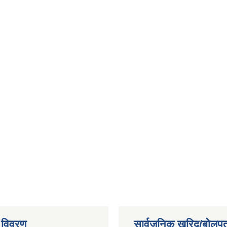
 विवरण
सार्वजनिक खरिद/बोलपत