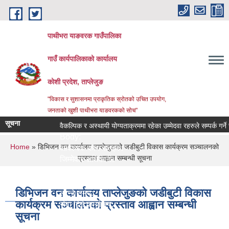
Skip to main content
पाथीभरा याङवरक गाउँपालिका
गाउँ कार्यपालिकाको कार्यालय
कोशी प्रदेश, ताप्लेजुङ
"विकास र सुशासनमा प्राकृतिक स्रोतको उचित उपयोग,
जनताको खुशी पाथीभरा याङवरकको सोच"
सूचना
वैकल्पिक र अस्थायी योग्यताक्रममा रहेका उम्मेदवा रहरुले सम्पर्क गर्ने सम
Body:
You are here
Home
» डिभिजन वन कार्यालय ताप्लेजुङको जडीबुटी विकास कार्यक्रम सञ्चालनको
आवश्यक कागजातहरु:
प्रस्ताव आह्वान सम्बन्धी सूचना
जिम्मेवार अधिकारी:
नमुना फाराम तथा अन्य:
प्रक्रिया:
डिभिजन वन कार्यालय ताप्लेजुङको जडीबुटी विकास
लाग्ने समय:
कार्यक्रम सञ्चालनको प्रस्ताव आह्वान सम्बन्धी
सेवा दिने कार्यालय:
सूचना
सेवा प्रकार:
सेवा शुल्क: