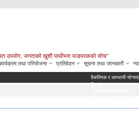
उचित उपयोग, जनताको खुशी पाथीभरा याङवरकको सोच"
कार्यक्रम तथा परियोजना
प्रतिवेदन
सूचना तथा जानकारी
ग्य
वैकल्पिक र अस्थायी योग्यताक्रममा
Body:
आवश्यक कागजातहरु:
जिम्मेवार अधिकारी:
नमुना फाराम तथा अन्य:
प्रक्रिया:
लाग्ने समय:
सेवा दिने कार्यालय:
सेवा प्रकार:
सेवा शुल्क: