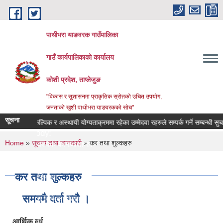
Skip to main content
पाथीभरा याङवरक गाउँपालिका
गाउँ कार्यपालिकाको कार्यालय
कोशी प्रदेश, ताप्लेजुङ
"विकास र सुशासनमा प्राकृतिक स्रोतको उचित उपयोग,
जनताको खुशी पाथीभरा याङवरकको सोच"
सूचना
वैकल्पिक र अस्थायी योग्यताक्रममा रहेका उम्मेदवा रहरुले सम्पर्क गर्ने सम्बन्धी सुचना।
Body:
You are here
Home
»
सूचना तथा जानकारी
» कर तथा शुल्कहरु
आवश्यक कागजातहरु:
जिम्मेवार अधिकारी:
नमुना फाराम तथा अन्य:
कर तथा शुल्कहरु
प्रक्रिया:
लाग्ने समय:
समयमै दर्ता गरौ ।
सेवा दिने कार्यालय:
सेवा प्रकार:
सेवा शुल्क:
आर्थिक वर्ष