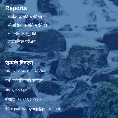
Reports
वार्षिक प्रगति प्रतिवेदन
चौमासिक प्रगति प्रतिवेदन
सार्वजनिक सुनुवाई
सार्वजनिक परीक्षण
सम्पर्क विवरण
पाथीभरा याङवरक गाउँपालिका
गाउँ कार्यपालिकाको कार्यालय
थेचम्बु, ताप्लेजुङ्ग
मोबाइल: ९८५२६६०४६०
ईमेल:
pathivarayang@gmail.com