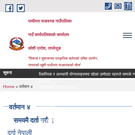
Skip to main content
पाथीभरा याङवरक गाउँपालिका
गाउँ कार्यपालिकाको कार्यालय
कोशी प्रदेश, ताप्लेजुङ
"विकास र सुशासनमा प्राकृतिक स्रोतको उचित उपयोग,
जनताको खुशी पाथीभरा याङवरकको सोच"
सूचना
वैकल्पिक र अस्थायी योग्यताक्रममा रहेका उम्मेदवा रहरुले सम्पर्क गर्ने सम
Body:
You are here
Home
» वर्तमान ४
आवश्यक कागजातहरु:
जिम्मेवार अधिकारी:
नमुना फाराम तथा अन्य:
वर्तमान ४
प्रक्रिया:
लाग्ने समय:
समयमै दर्ता गरौ ।
सेवा दिने कार्यालय:
सेवा प्रकार:
दुर्गा नेपाली
सेवा शुल्क: